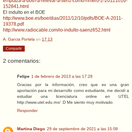
emplaza-a-botn-a-relevar-a-senz-como-nmero-2-20121016-
152841.html
El indulto en el BOE
http://www.boe.es/boe/dias/2011/12/10/pdfs/BOE-A-2011-
19378.pdf
http://www.radiocable.com/io-indulto-saenz652.html
A. Garcia Portela
en
17:13
Compartir
2 comentarios:
Felipe
1 de febrero de 2013 a las 17:28
Gracias por la información, creo que es una gran
aportación para mi desarrollo como estudiante, me decidí a
estudiar una licenciatura online en UTEL
http://www.utel.edu.mx/ :D Me siento muy motivado.
Responder
Martina Diego
29 de septiembre de 2021 a las 15:08