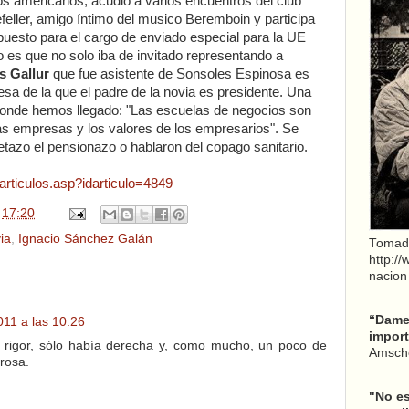
los americanos, acudió a varios encuentros del club
eller, amigo íntimo del musico Beremboin y participa
puesto para el cargo de enviado especial para la UE
o es que no solo iba de invitado representando a
s Gallur
que fue asistente de Sonsoles Espinosa es
esa de la que el padre de la novia es presidente. Una
 donde hemos llegado: "Las escuelas de negocios son
las empresas y los valores de los empresarios". Se
tazo el pensionazo o hablaron del copago sanitario.
articulos.asp?idarticulo=4849
n
17:20
ia
,
Ignacio Sánchez Galán
Tomad
http:/
nacion
“Dame 
011 a las 10:26
import
 rigor, sólo había derecha y, como mucho, un poco de
Amsche
 rosa.
"No es