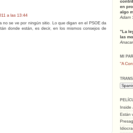
contri
en pro
algo m
011 a las 13:44
Adam 
da no se ve por ningún sitio. Lo que digan en el PSOE da
stán donde están, es decir, en los mismos consejos de
"La le
las mo
Anacars
MI PA
"A Con
TRANS
PELÍC
Inside
Están 
Presagi
Idiocra