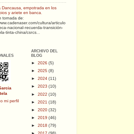
a Dancausa, empotrada en los
pios y ariete en banca.
 tomada de:
/www.cadenaser.com/cultura/articulo
teca-nacional-recuerda-transición-
a-tinta-china/csrcs...
ARCHIVO DEL
ONALES
BLOG
►
2026
(5)
►
2025
(8)
►
2024
(11)
►
2023
(10)
Garcia
tela
►
2022
(10)
o mi perfil
►
2021
(18)
►
2020
(32)
►
2019
(46)
►
2018
(79)
►
2017
(98)