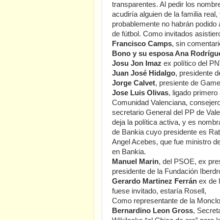
transparentes. Al pedir los nombr
acudiría alguien de la familia re
probablemente no habrán podido a
de fútbol. Como invitados asistier
Francisco Camps
, sin comentari
Bono y su esposa Ana Rodríg
Josu Jon Imaz
ex político del P
Juan José Hidalgo
, presidente d
Jorge Calvet
, presiente de Gam
Jose Luis Olivas
, ligado primero
Comunidad Valenciana, consejer
secretario General del PP de Val
deja la política activa, y es nom
de Bankia cuyo presidente es Ra
Angel Acebes, que fue ministro de
en Bankia.
Manuel Marin
, del PSOE, ex pre
presidente de la Fundación Iberdr
Gerardo Martinez Ferrán
ex de 
fuese invitado, estaría Rosell,
Como representante de la Monclo
Bernardino Leon Gross
, Secret