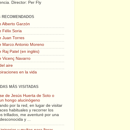
ncia. Director: Per Fly
S RECOMENDADOS
e Alberto Garzón
 Félix Soria
e Juan Torres
e Marco Antonio Moreno
 Raj Patel (en inglés)
e Vicenç Navarro
del aire
piraciones en la vida
DAS MÁS VISITADAS
lase de Jesús Huerta de Soto o
un hongo alucinógeno
ndo por la red, en lugar de visitar
aces habituales y recorrer los
s trillados, me aventuré por una
desconocida y ...
irrisorias y multas para llorar