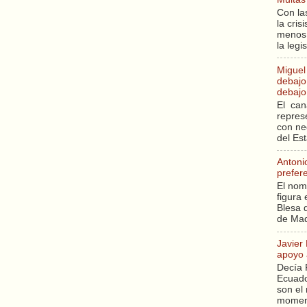
Con la
la cri
menos 
la legi
Miguel
debajo 
debajo 
El can
repres
con ne
del Es
Antoni
prefer
El nom
figura 
Blesa q
de Mad
Javier
apoyo 
Decía 
Ecuado
son el 
moment