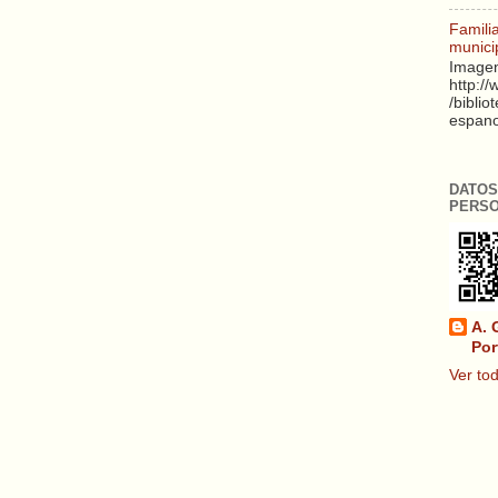
Famili
munici
Imagen
http:/
/biblio
espanol
DATOS
PERS
A. 
Por
Ver tod