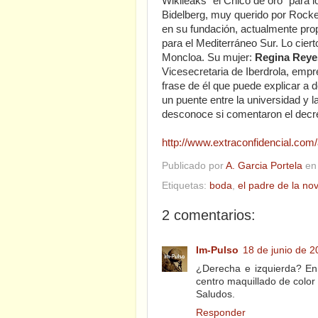
Wikileaks “el Chico de oro” para 
Bidelberg, muy querido por Rockef
en su fundación, actualmente pro
para el Mediterráneo Sur. Lo ciert
Moncloa. Su mujer:
Regina Reye
Vicesecretaria de Iberdrola, empr
frase de él que puede explicar a
un puente entre la universidad y 
desconoce si comentaron el decre
http://www.extraconfidencial.com/
Publicado por
A. Garcia Portela
e
Etiquetas:
boda
,
el padre de la nov
2 comentarios:
Im-Pulso
18 de junio de 2
¿Derecha e izquierda? En
centro maquillado de color
Saludos.
Responder