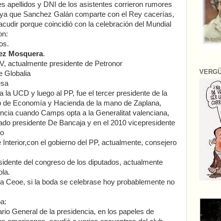
es apellidos y DNI de los asistentes corrieron rumores
al, ya que Sanchez Galán comparte con el Rey cacerías,
cudir porque coincidió con la celebración del Mundial
on:
os.
uez Mosquera
.
NV, actualmente presidente de Petronor
VERG
e Globalia
esa
 a la UCD y luego al PP, fue el tercer presidente de la
o de Economía y Hacienda de la mano de Zaplana,
encia cuando Camps opta a la Generalitat valenciana,
brado presidente De Bancaja y en el 2010 vicepresidente
to
 Interior,con el gobierno del PP, actualmente, consejero
sidente del congreso de los diputados, actualmente
ola.
la Ceoe, si la boda se celebrase hoy probablemente no
a:
ario General de la presidencia, en los papeles de