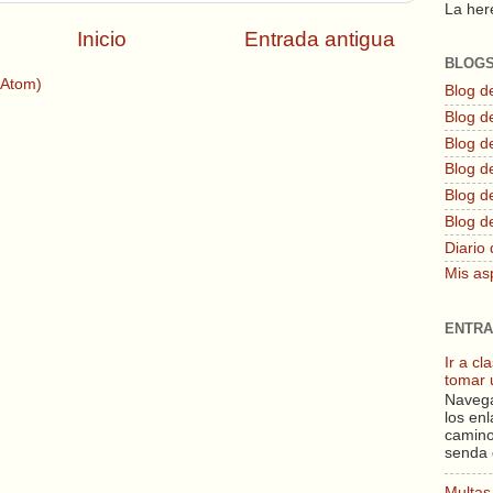
La here
Inicio
Entrada antigua
BLOG
(Atom)
Blog d
Blog de
Blog d
Blog d
Blog de
Blog d
Diario 
Mis as
ENTRA
Ir a c
tomar 
Navega
los enl
camino
senda 
Multas 