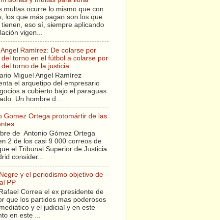
s multas ocurre lo mismo que con
sis, los que más pagan son los que
tienen, eso sí, siempre aplicando
slación vigen...
 Angel Ramírez: De colarse por
del torno en el fútbol a colarse por
del torno de la justicia
ario Miguel Angel Ramírez
enta el arquetipo del empresario
gocios a cubierto bajo el paraguas
tado. Un hombre d...
o Gomez Ortega protomártir de las
entes
bre de Antonio Gómez Ortega
en 2 de los casi 9 000 correos de
ue el Tribunal Superior de Justicia
rid consider...
 Negre y el periodismo objetivo de
al PP
Rafael Correa el ex presidente de
r que los partidos mas poderosos
mediático y el judicial y en este
o en este ...