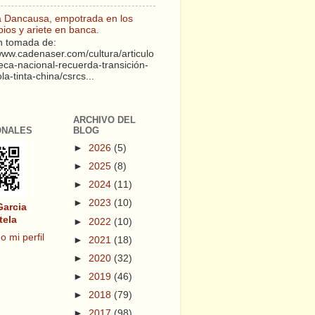
a Dancausa, empotrada en los
pios y ariete en banca.
 tomada de:
/www.cadenaser.com/cultura/articulo
teca-nacional-recuerda-transición-
a-tinta-china/csrcs...
ARCHIVO DEL
ONALES
BLOG
►
2026
(5)
►
2025
(8)
►
2024
(11)
►
2023
(10)
Garcia
tela
►
2022
(10)
o mi perfil
►
2021
(18)
►
2020
(32)
►
2019
(46)
►
2018
(79)
►
2017
(98)