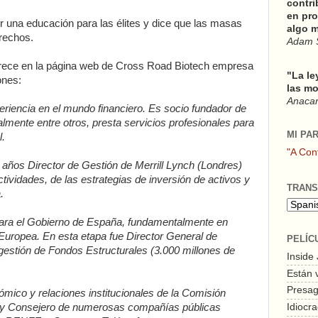
contri
en pro
 una educación para las élites y dice que las masas
algo m
rechos.
Adam 
arece en la página web de Cross Road Biotech empresa
"La le
ones:
las mo
Anacars
eriencia en el mundo financiero. Es socio fundador de
almente entre otros, presta servicios profesionales para
MI PA
l.
"A Con
e años Director de Gestión de Merrill Lynch (Londres)
tividades, de las estrategias de inversión de activos y
TRANS
.
para el Gobierno de España, fundamentalmente en
Europea. En esta etapa fue Director General de
PELÍC
 gestión de Fondos Estructurales (3.000 millones de
Inside
Están 
Presagi
ómico y relaciones institucionales de la Comisión
 y Consejero de numerosas compañías públicas
Idiocra