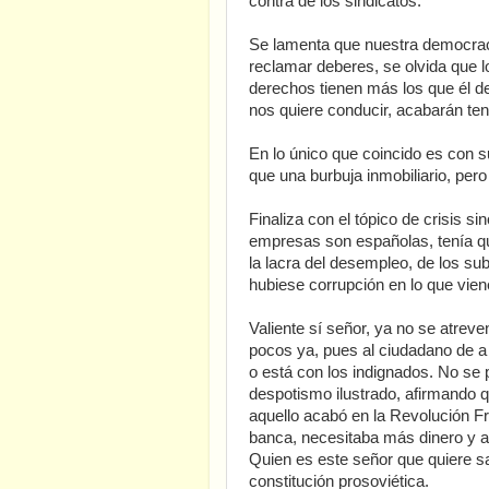
contra de los sindicatos.
Se lamenta que nuestra democrac
reclamar deberes, se olvida que
derechos tienen más los que él d
nos quiere conducir, acabarán ten
En lo único que coincido es con 
que una burbuja inmobiliario, pero
Finaliza con el tópico de crisis 
empresas son españolas, tenía q
la lacra del desempleo, de los su
hubiese corrupción en lo que vie
Valiente sí señor, ya no se atrev
pocos ya, pues al ciudadano de a
o está con los indignados. No se
despotismo ilustrado, afirmando 
aquello acabó en la Revolución F
banca, necesitaba más dinero y a
Quien es este señor que quiere sa
constitución prosoviética.