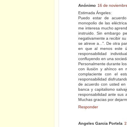
Anónimo
16 de noviembre
Estimada Ángeles:
Puedo estar de acuerdo 
monopolio de las eléctrica
me interesa mucho aprende
instruido. Sin embargo p
negativamente a recibir su a
se atreve a...". De otra 
en que al menos este úl
responsabilidad individ
confluyendo en una socieda
Personalmente durante los
con ilusión y ahínco en m
complaciente con el es
responsabilidad disfrutand
de acuerdo con usted en l
banca y capitalismo salvaj
responsabilidad ante sus 
Muchas gracias por dejarme
Responder
Angeles Garcia Portela
1