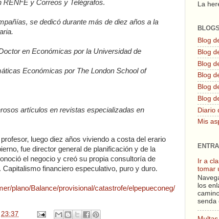
an RENFE y Correos y Telégrafos.
La here
mpañías, se dedicó durante más de diez años a la
BLOG
aria.
Blog d
Doctor en Económicas por la Universidad de
Blog de
Blog d
ticas Económicas por The London School of
Blog d
Blog de
Blog d
rosos artículos en revistas especializadas en
Diario 
Mis as
 profesor, luego diez años viviendo a costa del erario
ENTRA
ierno, fue director general de planificación y de la
conoció el negocio y creó su propia consultoría de
Ir a c
. Capitalismo financiero especulativo, puro y duro.
tomar 
Navega
los enl
imer/plano/Balance/provisional/catastrofe/elpepueconeg/
camino
senda 
n
23:37
Multas 