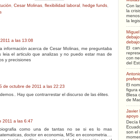
tución
,
Cesar Molinas
,
flexibilidad laboral
,
hedge funds
,
Con la
la cri
s
menos 
la legi
Miguel
debajo 
 2011 a las 13:08
debajo 
El can
la información acerca de Cesar Molinas, me preguntaba
repres
s leia el articulo que analizas y no puedo estar mas de
con ne
s y precisiones
del Es
Antoni
prefer
El nom
5 de octubre de 2011 a las 22:23
figura 
demos.. Hay que contrarrestar el discurso de las élites.
Blesa q
de Mad
Javier
apoyo 
e 2011 a las 6:47
Decía 
Ecuado
 biografia como una de tantas no se si es lo mas
son el 
atematicas, doctor en economia, MSc en econometria....
moment