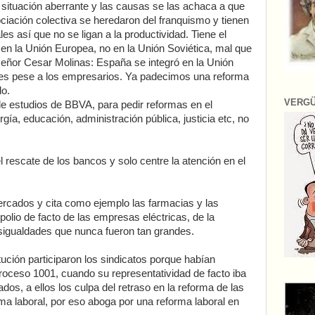
 situación aberrante y las causas se las achaca a que
ciación colectiva se heredaron del franquismo y tienen
les así que no se ligan a la productividad. Tiene el
 en la Unión Europea, no en la Unión Soviética, mal que
l señor Cesar Molinas: España se integró en la Unión
es pese a los empresarios. Ya padecimos una reforma
do.
VERG
de estudios de BBVA, para pedir reformas en el
gía, educación, administración pública, justicia etc, no
 rescate de los bancos y solo centre la atención en el
mercados y cita como ejemplo las farmacias y las
polio de facto de las empresas eléctricas, de la
esigualdades que nunca fueron tan grandes.
tución participaron los sindicatos porque habían
 proceso 1001, cuando su representatividad de facto iba
ados, a ellos los culpa del retraso en la reforma de las
rma laboral, por eso aboga por una reforma laboral en