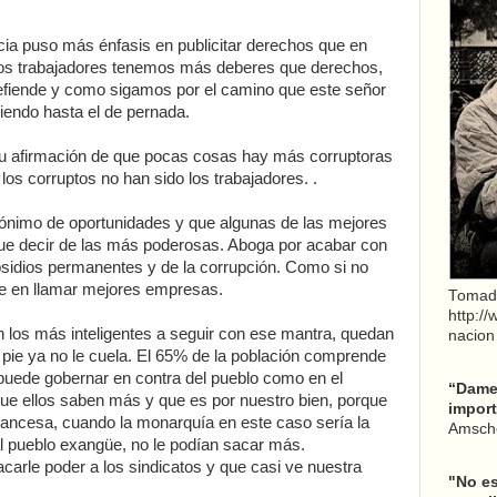
ia puso más énfasis en publicitar derechos que en
 los trabajadores tenemos más deberes que derechos,
efiende y como sigamos por el camino que este señor
iendo hasta el de pernada.
su afirmación de que pocas cosas hay más corruptoras
 los corruptos no han sido los trabajadores. .
sinónimo de oportunidades y que algunas de las mejores
ue decir de las más poderosas. Aboga por acabar con
bsidios permanentes y de la corrupción. Como si no
ne en llamar mejores empresas.
Tomad
http:/
en los más inteligentes a seguir con ese mantra, quedan
nacion
 pie ya no le cuela. El 65% de la población comprende
 puede gobernar en contra del pueblo como en el
“Dame 
que ellos saben más y que es por nuestro bien, porque
import
rancesa, cuando la monarquía en este caso sería la
Amsche
l pueblo exangüe, no le podían sacar más.
carle poder a los sindicatos y que casi ve nuestra
"No es