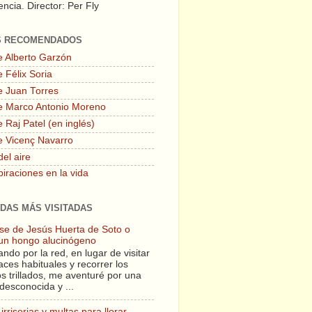
ncia. Director: Per Fly
S RECOMENDADOS
e Alberto Garzón
 Félix Soria
e Juan Torres
e Marco Antonio Moreno
 Raj Patel (en inglés)
e Vicenç Navarro
del aire
piraciones en la vida
DAS MÁS VISITADAS
lase de Jesús Huerta de Soto o
un hongo alucinógeno
ndo por la red, en lugar de visitar
aces habituales y recorrer los
s trillados, me aventuré por una
desconocida y ...
irrisorias y multas para llorar