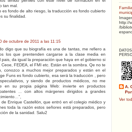
os tenido perfiles con este nivel de formación en el
o tan mal.
Famili
 es fondo de alto riesgo, la traducción es fondo cubierto
munici
s su finalidad.
Imagen
http:/
/biblio
espanol
0 de octubre de 2011 a las 11:15
o digo que su biografía es una de tantas, me refiero a
DATOS
os los que prentenden cargarse a la clase media en
PERS
 pais, da igual la preparación que haya en el gobierno si
 Ceoe, FEDEA, el FMI etc. Están en la sombra. Qe no te
n, conozco a muchos mejor preparados y están en el
e Funs es fondo cubierto, esa será la traducción , pero
speculativos, y siendo de productos médicos, no me
e en su propia página Web: invierte en productos
A. 
patentes ... con altos márgenes dirigidos a grandes
Por
cimiento…”,
Ver tod
 de Enrique Castellón, que entró en el colegio médico y
nes toda la razón estos señores está preparados, pero
ación de la sanidad. Salu2