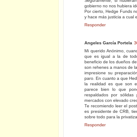
Seguramente, si hubieram
gobierno no nos hubiera id
Por cierto, Hedge Funds no
y hace más justicia a cual e
Responder
Angeles García Portela
3
Mi querido Anónimo, cuand
que es igual a la de tod
beneficio de los dueños del
son rehenes a manos de la
impresione su preparació
paro. En cuanto a que Hedg
la realidad es que son e
parece bien lo que pon
respaldados por sólidas 
mercados con elevado cre
Te recomiendo leer el post
es presidente de CRB, tie
sobre todo para la privatiz
Responder