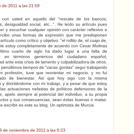
 de 2011 a las 21:59
con usted en aquello del "rescate de los bancos,
s, desigualdad social, etc...". He leído su artículo pues
r y escuchar cualquier opinión con carácter reflexivo e
ercibo unas formas de expresión que me predisponen
rtículo como crítico y objetivo: "el rollito de, el cuajo de,
parte estoy completamente de acuerdo con Cesar Molinas
timo cuarto de siglo ha dado lugar a una falta de
ual en términos genéricos del ciudadano español,
d ante esta crisis de lamento y culpabilizadora de otros.
 penúltimos tiempos de "vacas gordas" seguí trabajando
i profesión, tuve que reorientar mi negocio, y no fui
tado de bienestar. Así que hoy sigo con la misma
o y divirtiéndome con mi trabajo, y a pesar de que estoy
as actuaciones nefastas de políticos defensores de la
e, apelo siempre al potencial del individuo, a su propia
actos y sus consecuencias, sean éstas buenas o malas.
 escribir es este su blog. Un optimista de Murcia.
9 de noviembre de 2011 a las 0:23