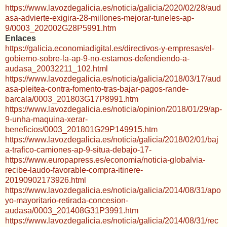
https://www.lavozdegalicia.es/noticia/galicia/2020/02/28/aud
asa-advierte-exigira-28-millones-mejorar-tuneles-ap-
9/0003_202002G28P5991.htm
Enlaces
https://galicia.economiadigital.es/directivos-y-empresas/el-
gobierno-sobre-la-ap-9-no-estamos-defendiendo-a-
audasa_20032211_102.html
https://www.lavozdegalicia.es/noticia/galicia/2018/03/17/aud
asa-pleitea-contra-fomento-tras-bajar-pagos-rande-
barcala/0003_201803G17P8991.htm
https://www.lavozdegalicia.es/noticia/opinion/2018/01/29/ap-
9-unha-maquina-xerar-
beneficios/0003_201801G29P149915.htm
https://www.lavozdegalicia.es/noticia/galicia/2018/02/01/baj
a-trafico-camiones-ap-9-situa-debajo-17-
https://www.europapress.es/economia/noticia-globalvia-
recibe-laudo-favorable-compra-itinere-
20190902173926.html
https://www.lavozdegalicia.es/noticia/galicia/2014/08/31/apo
yo-mayoritario-retirada-concesion-
audasa/0003_201408G31P3991.htm
https://www.lavozdegalicia.es/noticia/galicia/2014/08/31/rec