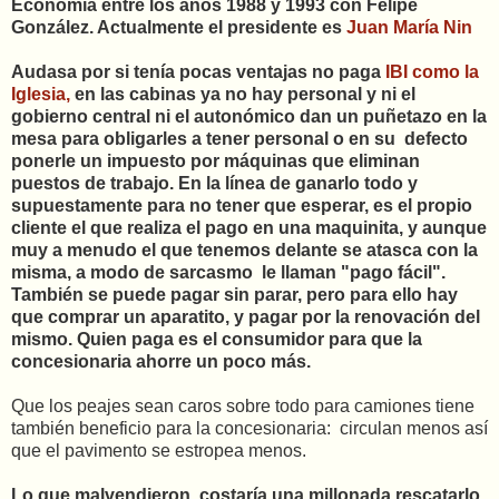
Economía entre los años 1988 y 1993 con Felipe
González. Actualmente el presidente es
Juan María Nin
Audasa por si tenía pocas ventajas no paga
IBI como la
Iglesia,
en las cabinas ya no hay personal y ni el
gobierno central ni el autonómico dan un puñetazo en la
mesa para obligarles a tener personal o en su defecto
ponerle un impuesto por máquinas que eliminan
puestos de trabajo. En la línea de ganarlo todo y
supuestamente para no tener que esperar, es el propio
cliente el que realiza el pago en una maquinita, y aunque
muy a menudo el que tenemos delante se atasca con la
misma, a modo de sarcasmo le llaman "pago fácil".
También se puede pagar sin parar, pero para ello hay
que comprar un aparatito, y pagar por la renovación del
mismo. Quien paga es el consumidor para que la
concesionaria ahorre un poco más.
Que los peajes sean caros sobre todo para camiones tiene
también beneficio para la concesionaria: circulan menos así
que el pavimento se estropea menos.
Lo que malvendieron, costaría una millonada rescatarlo,