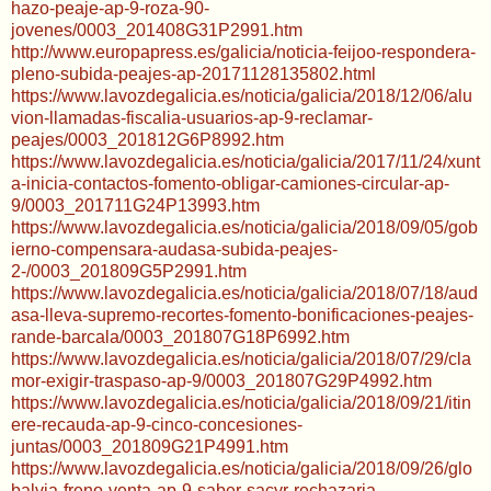
hazo-peaje-ap-9-roza-90-
jovenes/0003_201408G31P2991.htm
http://www.europapress.es/galicia/noticia-feijoo-respondera-
pleno-subida-peajes-ap-20171128135802.html
https://www.lavozdegalicia.es/noticia/galicia/2018/12/06/alu
vion-llamadas-fiscalia-usuarios-ap-9-reclamar-
peajes/0003_201812G6P8992.htm
https://www.lavozdegalicia.es/noticia/galicia/2017/11/24/xunt
a-inicia-contactos-fomento-obligar-camiones-circular-ap-
9/0003_201711G24P13993.htm
https://www.lavozdegalicia.es/noticia/galicia/2018/09/05/gob
ierno-compensara-audasa-subida-peajes-
2-/0003_201809G5P2991.htm
https://www.lavozdegalicia.es/noticia/galicia/2018/07/18/aud
asa-lleva-supremo-recortes-fomento-bonificaciones-peajes-
rande-barcala/0003_201807G18P6992.htm
https://www.lavozdegalicia.es/noticia/galicia/2018/07/29/cla
mor-exigir-traspaso-ap-9/0003_201807G29P4992.htm
https://www.lavozdegalicia.es/noticia/galicia/2018/09/21/itin
ere-recauda-ap-9-cinco-concesiones-
juntas/0003_201809G21P4991.htm
https://www.lavozdegalicia.es/noticia/galicia/2018/09/26/glo
balvia-freno-venta-ap-9-saber-sacyr-rechazaria-