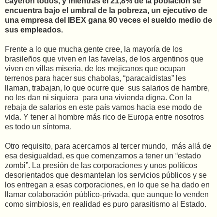
cayeron todos, y mientras el 21,8% de la población se
encuentra bajo el umbral de la pobreza, un ejecutivo de
una empresa del IBEX gana 90 veces el sueldo medio de
sus empleados.
Frente a lo que mucha gente cree, la mayoría de los
brasileños que viven en las favelas, de los argentinos que
viven en villas miseria, de los mejicanos que ocupan
terrenos para hacer sus chabolas, “paracaidistas” les
llaman, trabajan, lo que ocurre que
sus salarios de hambre,
no les dan ni siquiera
para una vivienda digna. Con la
rebaja de salarios en este país vamos hacia ese modo de
vida. Y tener al hombre más rico de Europa entre nosotros
es todo un síntoma.
Otro requisito, para acercarnos al tercer mundo,
más allá de
esa desigualdad, es que comenzamos a tener un “estado
zombi”. La presión de las corporaciones y unos políticos
desorientados que desmantelan los servicios públicos y se
los entregan a esas corporaciones, en lo que se ha dado en
llamar colaboración público-privada, que aunque lo venden
como simbiosis, en realidad es puro parasitismo al Estado.